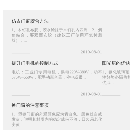
仿古门窗胶合方法
1、木钉孔布胶，胶水涂抹于木钉孔内四周；2、斜
角结合，要双面布胶（建议工厂使用环氧树脂
胶）；...
2019-08-01
提升门电机的控制方式
阳光房的优缺
电机：工业门专用电机，供电220V-380V，功率
1、钢化玻璃
375W~550W，配手动离合器，停电或紧...
性好势必隔热
优点...
2019-08-01
换门窗的注意事项
1、塑钢门窗的外观颜色应为青白色。颜色过白或
发灰，说明其材质内的稳定成份不够，日久易老化
变黄...